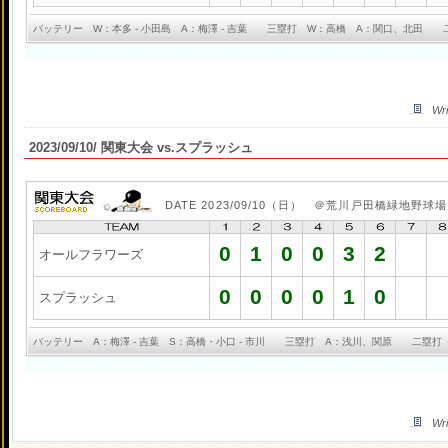
バッテリー W：本多 - 小田島 A：梅澤 - 吉葉 三塁打 W：高橋 A：関口、北田 
Wri
2023/09/10/ 関東大会 vs.スプラッシュ
DATE 2023/09/10（日） ＠荒川戸田橋緑地野球場
0
1
0
0
3
2
オールフラワーズ
0
0
0
0
1
0
スプラッシュ
バッテリー A：梅澤 - 吉葉 S：高橋・小口 - 市川 三塁打 A：浅川、関原 二塁打
Wri