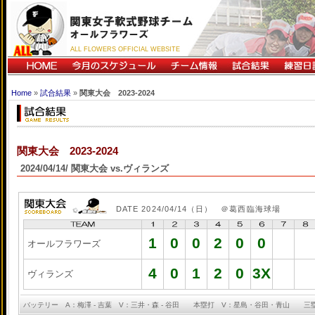
ALL FLOWERS OFFICIAL WEBSITE
Home
»
試合結果
»
関東大会 2023-2024
関東大会 2023-2024
2024/04/14/ 関東大会 vs.ヴィランズ
DATE 2024/04/14（日） ＠葛西臨海球場
1
0
0
2
0
0
オールフラワーズ
4
0
1
2
0
3X
ヴィランズ
バッテリー A：梅澤 - 吉葉 V：三井・森 - 谷田 本塁打 V：星島・谷田・青山 三