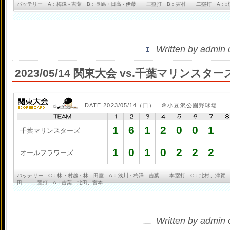
バッテリー A：梅澤 - 吉葉 B：長嶋・日高 - 伊藤 三塁打 B：実村 二塁打 A：
Written by admin
2023/05/14 関東大会 vs.千葉マリンスター
DATE 2023/05/14（日） ＠小豆沢公園野球場
1
6
1
2
0
0
1
千葉マリンスターズ
1
0
1
0
2
2
2
オールフラワーズ
バッテリー C：林・村越・林 - 田室 A：浅川・梅澤 - 吉葉 本塁打 C：北村、津
田 二塁打 A：吉葉、北田、宮本
Written by admin