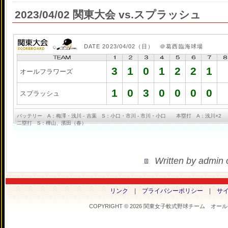
2023/04/02 関東大会 vs.スプラッシュ
DATE 2023/04/02（日） ＠葛西臨海球場
3
1
0
1
2
2
1
オールフラワーズ
1
0
3
0
0
0
0
スプラッシュ
バッテリー A：梅澤・浅川 - 吉葉 S：小口・市川 - 市川・小口 本塁打 A：浅
二塁打 S：樺山、濱田（春）
Written by admin
リンク
|
プライバシーポリシー
|
サ
COPYRIGHT © 2026 関東女子軟式野球チーム オールフラ