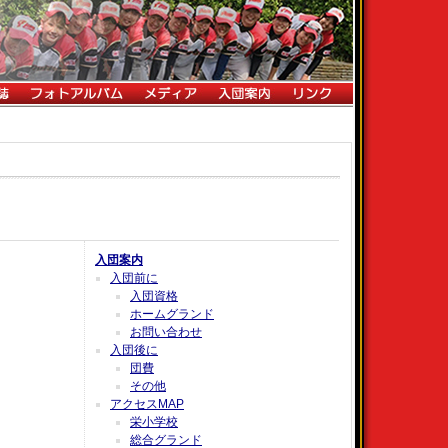
入団案内
入団前に
入団資格
ホームグランド
お問い合わせ
入団後に
団費
その他
アクセスMAP
栄小学校
総合グランド