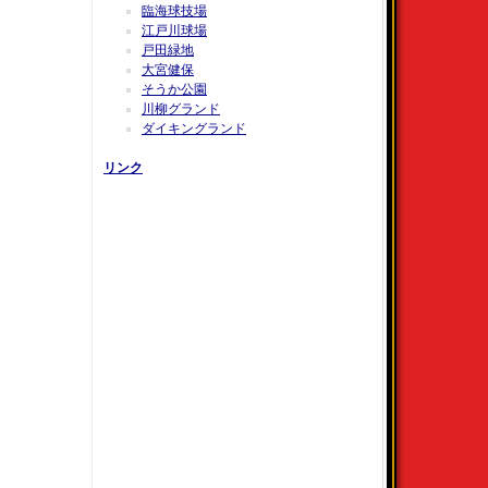
臨海球技場
江戸川球場
戸田緑地
大宮健保
そうか公園
川柳グランド
ダイキングランド
リンク