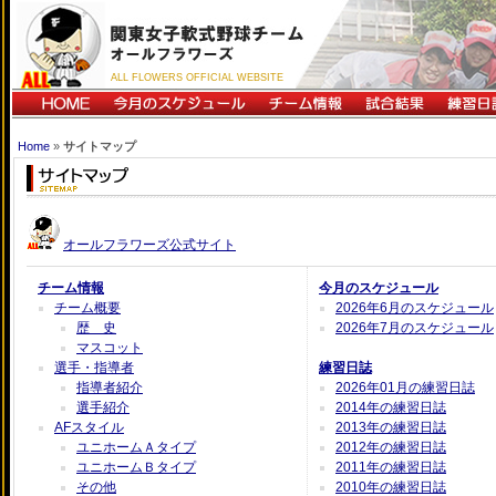
ALL FLOWERS OFFICIAL WEBSITE
Home
»
サイトマップ
オールフラワーズ公式サイト
チーム情報
今月のスケジュール
チーム概要
2026年6月のスケジュール
歴 史
2026年7月のスケジュール
マスコット
選手・指導者
練習日誌
指導者紹介
2026年01月の練習日誌
選手紹介
2014年の練習日誌
AFスタイル
2013年の練習日誌
ユニホームＡタイプ
2012年の練習日誌
ユニホームＢタイプ
2011年の練習日誌
その他
2010年の練習日誌