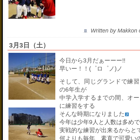
Written by Makkon
3月3日（土）
今日から3月だぁーーー!!
早いー！！(゜ロ゜ノ)ノ
そして、同じグランドで練習
の6年生が
中学入学するまでの間、オー
に練習をする
そんな時期になりました
今年は少年9人と人数は多め
実戦的な練習が出来るからと
何よりも毎年、素直で可愛い