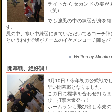
ライトからセカンドの姿が
（笑）
でも強風の中の練習が身を結
す。
風の中、寒い中練習にきていただいてるコーチ陣に感謝
というわけで我がチームのイケメンコーチ陣をパ
Written by Minako
開幕戦、絶好調！
3月10日！今年初の公式戦で
早い開幕戦となりました。
この日に標準を合わせ打ちま
び、打撃大爆発っ！
ホームランも飛び出し幸先の