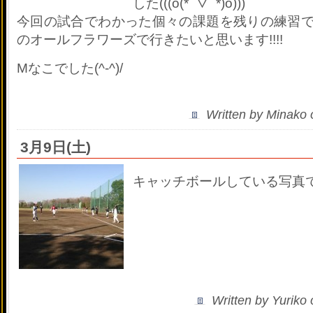
した(((o(*ﾟ▽ﾟ*)o)))
今回の試合でわかった個々の課題を残りの練習
のオールフラワーズで行きたいと思います!!!!
Mなこでした(^-^)/
Written by Minako
3月9日(土)
キャッチボールしている写真
Written by Yuriko