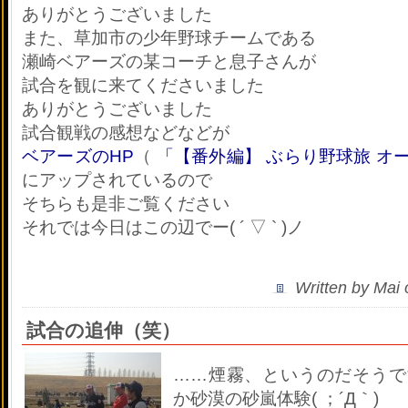
ありがとうございました
また、草加市の少年野球チームである
瀬崎ベアーズの某コーチと息子さんが
試合を観に来てくださいました
ありがとうございました
試合観戦の感想などなどが
ベアーズのHP
（
「【番外編】 ぶらり野球旅 オ
にアップされているので
そちらも是非ご覧ください
それでは今日はこの辺でー( ´ ▽ ` )ノ
Written by Mai
試合の追伸（笑）
……煙霧、というのだそうで
か砂漠の砂嵐体験( ；´Д｀)