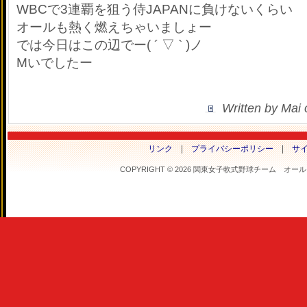
WBCで3連覇を狙う侍JAPANに負けないくらい
オールも熱く燃えちゃいましょー
では今日はこの辺でー( ´ ▽ ` )ノ
Mいでしたー
Written by Mai
リンク
|
プライバシーポリシー
|
サ
COPYRIGHT © 2026 関東女子軟式野球チーム オールフラ