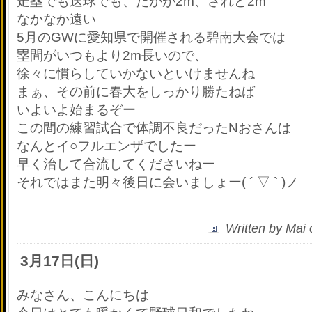
走塁でも送球でも、たかが2m、されど2m
なかなか遠い
5月のGWに愛知県で開催される碧南大会では
塁間がいつもより2m長いので、
徐々に慣らしていかないといけませんね
まぁ、その前に春大をしっかり勝たねば
いよいよ始まるぞー
この間の練習試合で体調不良だったNおさんは
なんとイ○フルエンザでしたー
早く治して合流してくださいねー
それではまた明々後日に会いましょー( ´ ▽ ` )ノ
Written by Mai
3月17日(日)
みなさん、こんにちは