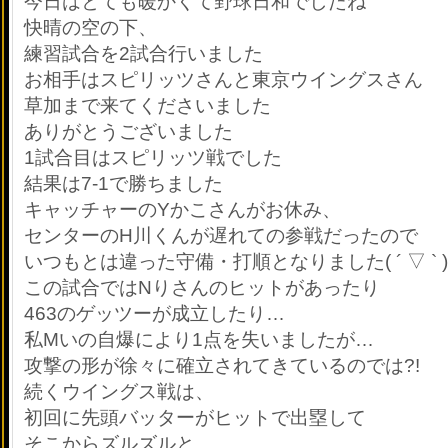
今日はとても暖かくて野球日和でしたね
快晴の空の下、
練習試合を2試合行いました
お相手はスピリッツさんと東京ウイングスさん
草加まで来てくださいました
ありがとうございました
1試合目はスピリッツ戦でした
結果は7-1で勝ちました
キャッチャーのYかこさんがお休み、
センターのH川くんが遅れての参戦だったので
いつもとは違った守備・打順となりました( ´ ▽ ` 
この試合ではNりさんのヒットがあったり
463のゲッツーが成立したり…
私Mいの自爆により1点を失いましたが…
攻撃の形が徐々に確立されてきているのでは
?!
続くウイングス戦は、
初回に先頭バッターがヒットで出塁して
そこからズルズルと