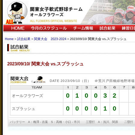
ALL FLOWERS OFFICIAL WEBSITE
Home
»
試合結果
»
関東大会 2023-2024
»
2023/09/10/ 関東大会 vs.スプラッシュ
2023/09/10/ 関東大会 vs.スプラッシュ
DATE 2023/09/10（日） ＠荒川戸田橋緑地野球場
0
1
0
0
3
2
オールフラワーズ
0
0
0
0
1
0
スプラッシュ
バッテリー A：梅澤 - 吉葉 S：高橋・小口 - 市川 三塁打 A：浅川、関原 二塁打