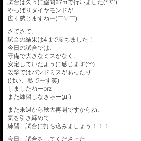
試合は久々に塁間27mで行いました(*´∇`)
やっぱりダイヤモンドが
広く感じますねー(￣▽￣)
さてさて、
試合の結果は4-1で勝ちました！
今日の試合では、
守備で大きなミスがなく、
安定していたように感じます(^^)
攻撃ではバンドミスがあったり
(はい、私でーす笑)
しましたねーorz
また練習しなきゃー(Д`)
また来週から秋大再開ですからね、
気を引き締めて
練習、試合に打ち込みましょう！！！
今日、試合をしてくださった