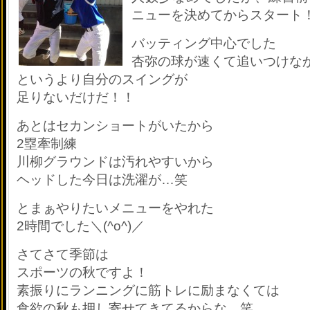
ニューを決めてからスタート
バッティング中心でした
杏弥の球が速くて追いつけな
というより自分のスイングが
足りないだけだ！！
あとはセカンショートがいたから
2塁牽制練
川柳グラウンドは汚れやすいから
ヘッドした今日は洗濯が…笑
とまぁやりたいメニューをやれた
2時間でした＼(^o^)／
さてさて季節は
スポーツの秋ですよ！
素振りにランニングに筋トレに励まなくては
食欲の秋も押し寄せてきてるからな…笑