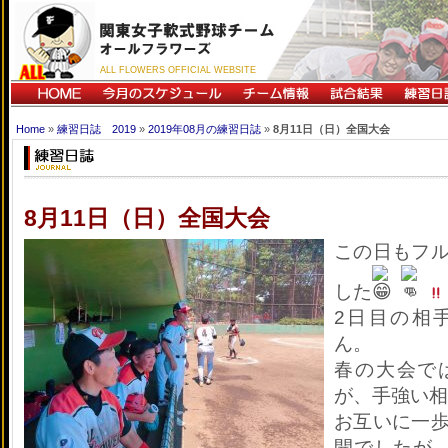
ALL FLOWERS OFFICIAL WEBSITE
Home
»
練習日誌 2019
»
2019年08月の練習日誌
»
8月11日（日）全国大会
8月11日（日）全国大会
この日もフ
した
2日目の相
ん。
春の大会で
が、手強い相
お互いに一
開でしたが