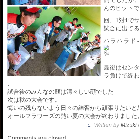
んのヒットで
回、
1対1で
試合に出て
ハラハラド
最後はセン
ラ負けで終
、
試合後のみんなの顔は清々しい顔でした
次は秋の大会です。
悔いの残らないよう日々の練習から頑張りたいと
オールフラワーズの熱い夏の大会が終わりました
Written by
Mizuki
Comments are closed.