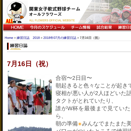
ALL FLOWERS OFFICIAL WEBSITE
Home
»
練習日誌 2018
»
2018年07月の練習日誌
»
7月16日（祝）
7月16日（祝）
合宿〜2日目〜
朝起きると色々なことが起き
寝相が悪い人が2人ほどいた
タクトがとれていたり、
誰がW杯を最後まで見ていた
ら、
朝の準備
みんなでまたまた