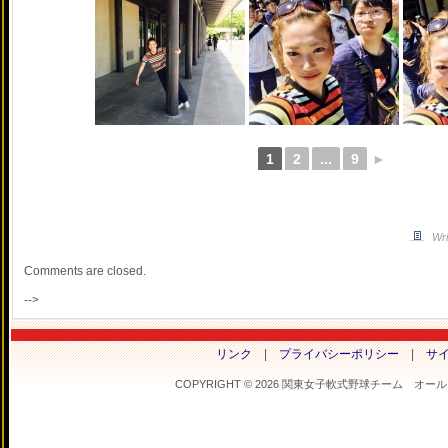
1
2
...
9
►
Wri
Comments are closed.
-->
リンク
|
プライバシーポリシー
|
サ
COPYRIGHT © 2026 関東女子軟式野球チーム オールフラ