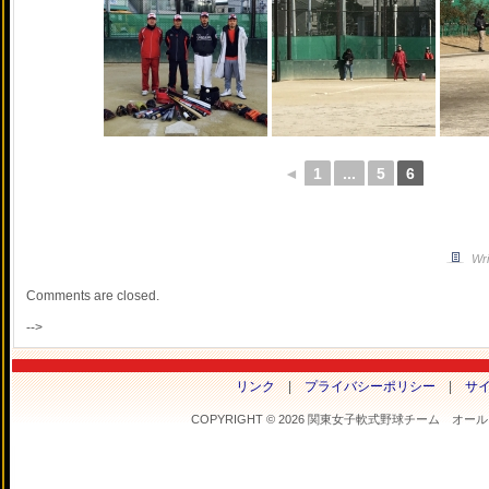
◄
1
...
5
6
Wri
Comments are closed.
-->
リンク
|
プライバシーポリシー
|
サ
COPYRIGHT © 2026 関東女子軟式野球チーム オールフラ