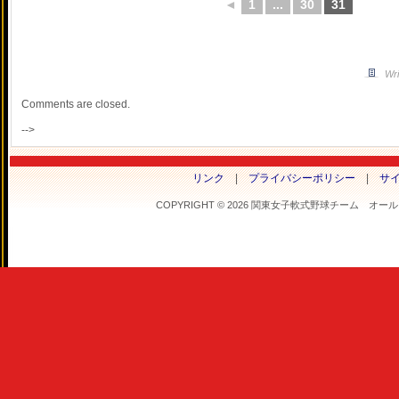
◄
1
...
30
31
Wri
Comments are closed.
-->
リンク
|
プライバシーポリシー
|
サ
COPYRIGHT © 2026 関東女子軟式野球チーム オールフラ