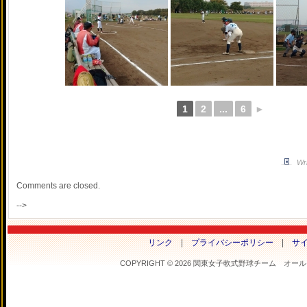
1
2
...
6
►
Wri
Comments are closed.
-->
リンク
|
プライバシーポリシー
|
サ
COPYRIGHT © 2026 関東女子軟式野球チーム オールフラ