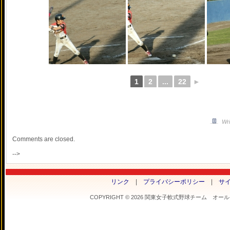
1
2
...
22
►
Wri
Comments are closed.
-->
リンク
|
プライバシーポリシー
|
サ
COPYRIGHT © 2026 関東女子軟式野球チーム オールフラ