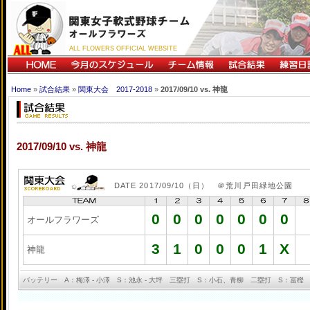
ALL FLOWERS OFFICIAL WEBSITE
Home
»
試合結果
»
関東大会 2017-2018
»
2017/09/10 vs. 神龍
2017/09/10 vs. 神龍
DATE 2017/09/10（日） ＠荒川戸田緑地公園
0
0
0
0
0
0
0
オールフラワーズ
3
1
0
0
0
1
X
神龍
バッテリー A：梅澤 - 小澤 S：池永 - 大坪 三塁打 S：小石、青柳 二塁打 S：冨樫