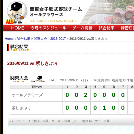
ALL FLOWERS OFFICIAL WEBSITE
Home
»
試合結果
»
関東大会 2016-2017
»
2016/09/11 vs.紫しきぶぅ
2016/09/11 vs.紫しきぶぅ
DATE 2016/09/11（日） ＠荒川戸田端緑地野球場
0
0
2
0
0
0
0
オールフラワーズ
0
0
0
0
1
0
0
紫しきぶぅ
バッテリー Ａ：梅澤 - 吉葉 Ｍ：佐川-伊藤 ／ 二塁打 M：増田、伊藤