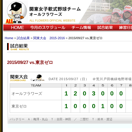
ALL FLOWERS OFFICIAL WEBSITE
Home
»
試合結果
»
関東大会 2015-2016
»
2015/09/27 vs.東京ゼロ
2015/09/27 vs.東京ゼロ
DATE 2015/09/27（日） ＠荒川戸田橋緑地野球場
1
2
0
3
0
0
0
オールフラワーズ
1
0
0
0
1
0
0
東京ゼロ
バッテリー Ａ：梅澤 - 丸山 Ｔ：吉田 - 神田 ／ 二塁打 Ｔ：鈴木・渡辺