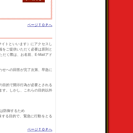
ページＴＯＰへ
ェブサイトといいます）にアクセスし
報をご提供いただく必要は原則と
だく際は、お名前、E-Mailアド
合わせへの回答が完了次第、早急に
の目的で開示行為が必要とされる
ます。しかし、これらの目的以外
は防御するため
保する目的で、緊急に行動をとる
ページＴＯＰへ