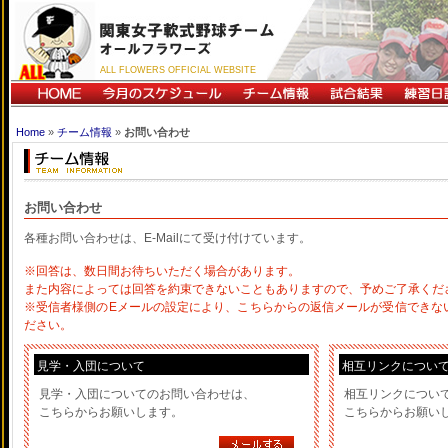
ALL FLOWERS OFFICIAL WEBSITE
Home
»
チーム情報
»
お問い合わせ
お問い合わせ
各種お問い合わせは、E-Mailにて受け付けています。
※回答は、数日間お待ちいただく場合があります。
また内容によっては回答を約束できないこともありますので、予めご了承くだ
※受信者様側のEメールの設定により、こちらからの返信メールが受信できな
ださい。
見学・入団について
相互リンクについ
見学・入団についてのお問い合わせは、
相互リンクについ
こちらからお願いします。
こちらからお願い