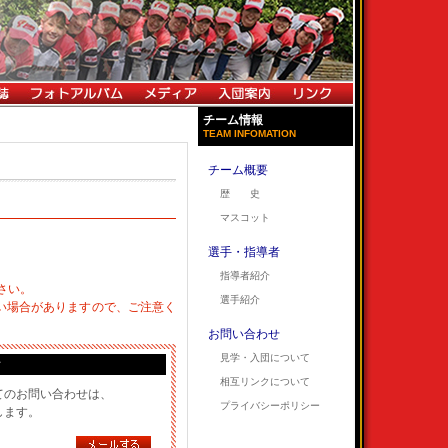
チーム情報
TEAM INFOMATION
チーム概要
歴 史
マスコット
選手・指導者
指導者紹介
さい。
選手紹介
い場合がありますので、ご注意く
お問い合わせ
見学・入団について
て
相互リンクについて
てのお問い合わせは、
プライバシーポリシー
します。