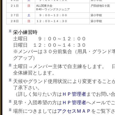
２１日
日
ALL関東大会
戸田緑地G９面
8:40～ウィングスジュニア
２７日
土
９：００～１２：００
栄小学校
２８日
日
１２：００～１４：３０
栄小学校
栄小練習時
土曜日 ９：００～１２：００
日曜日 １２：００～１４：３０
※メンバーは３０分前集合（用具・グランド
グアップ）
土曜日→メンバー主体で自主練をします。 
全体練習とします。
天候やグランド使用状況により変更すること
了承下さい。
（詳しく知りたい方は
ＨＰ管理者
までお問い
見学・入団希望の方は
ＨＰ管理者
へメールで
場所につきましては
アクセスＭＡＰ
をご覧下