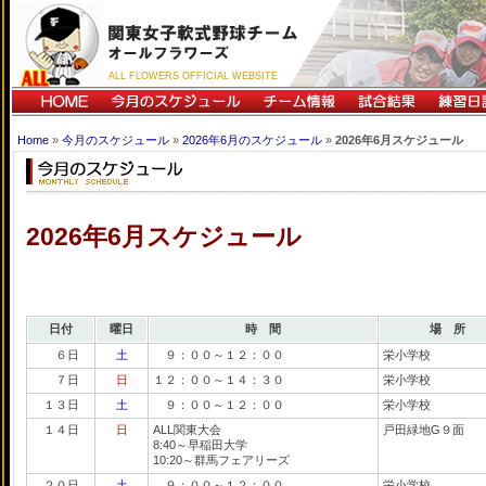
ALL FLOWERS OFFICIAL WEBSITE
Home
»
今月のスケジュール
»
2026年6月のスケジュール
»
2026年6月スケジュール
2026年6月スケジュール
日付
曜日
時 間
場 所
６日
土
９：００～１２：００
栄小学校
７日
日
１２：００～１４：３０
栄小学校
１３日
土
９：００～１２：００
栄小学校
１４日
日
ALL関東大会
戸田緑地G９面
8:40～早稲田大学
10:20～群馬フェアリーズ
２０日
土
９：００～１２：００
栄小学校