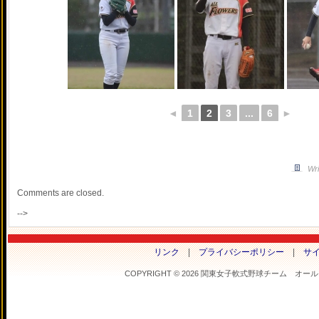
◄
1
2
3
...
6
►
Wri
Comments are closed.
-->
リンク
|
プライバシーポリシー
|
サ
COPYRIGHT © 2026 関東女子軟式野球チーム オールフラ